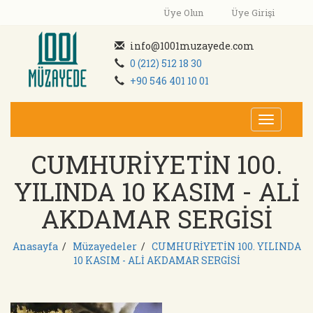
Üye Olun
Üye Girişi
info@1001muzayede.com
0 (212) 512 18 30
+90 546 401 10 01
Toggle
navigati
CUMHURİYETİN 100.
YILINDA 10 KASIM - ALİ
AKDAMAR SERGİSİ
Anasayfa
/
Müzayedeler
/
CUMHURİYETİN 100. YILINDA
10 KASIM - ALİ AKDAMAR SERGİSİ