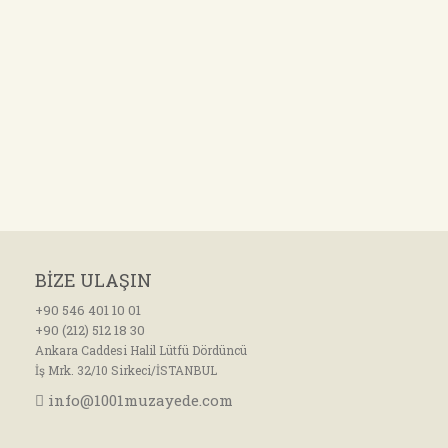
BİZE ULAŞIN
+90 546 401 10 01
+90 (212) 512 18 30
Ankara Caddesi Halil Lütfü Dördüncü
İş Mrk. 32/10 Sirkeci/İSTANBUL
info@1001muzayede.com