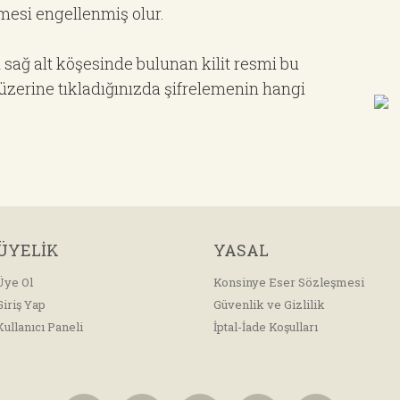
rmesi engellenmiş olur.
ın sağ alt köşesinde bulunan kilit resmi bu
e üzerine tıkladığınızda şifrelemenin hangi
ÜYELİK
YASAL
Üye Ol
Konsinye Eser Sözleşmesi
Giriş Yap
Güvenlik ve Gizlilik
Kullanıcı Paneli
İptal-İade Koşulları