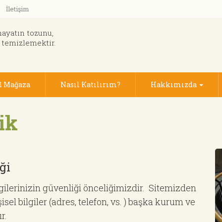
İletişim
hayatın tozunu,
 temizlemektir.
1 Mağaza
Nasıl Katılırım?
Hakkımızda
ik
iği
ilerinizin güvenliği önceliğimizdir. Sitemizden
el bilgiler (adres, telefon, vs. ) başka kurum ve
r.