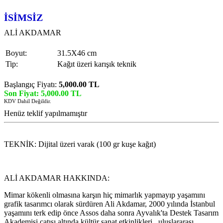
İSİMSİZ
ALİ AKDAMAR
Boyut:
31.5X46 cm
Tip:
Kağıt üzeri karışık teknik
Başlangıç Fiyatı:
5,000.00 TL
Son Fiyat: 5,000.00 TL
KDV Dahil Değildir.
Henüz teklif yapılmamıştır
TEKNİK: Dijital üzeri varak (100 gr kuşe kağıt)
ALİ AKDAMAR HAKKINDA:
Mimar kökenli olmasına karşın hiç mimarlık yapmayıp yaşamını
grafik tasarımcı olarak sürdüren Ali Akdamar, 2000 yılında İstanbul
yaşamını terk edip önce Assos daha sonra Ayvalık'ta Destek Tasarım
Akademisi çatısı altında kültür sanat etkinlikleri , uluslararası