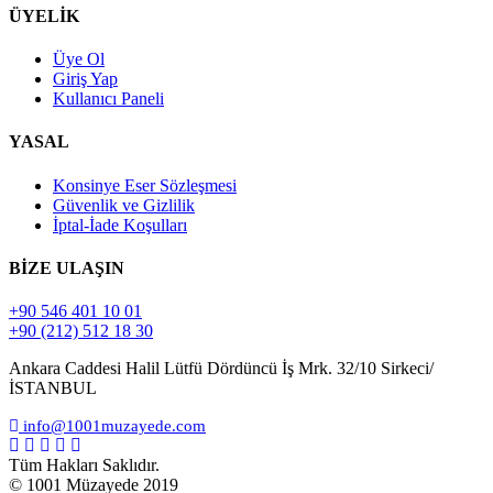
ÜYELİK
Üye Ol
Giriş Yap
Kullanıcı Paneli
YASAL
Konsinye Eser Sözleşmesi
Güvenlik ve Gizlilik
İptal-İade Koşulları
BİZE ULAŞIN
+90 546 401 10 01
+90 (212) 512 18 30
Ankara Caddesi Halil Lütfü Dördüncü İş Mrk. 32/10 Sirkeci/
İSTANBUL
info@1001muzayede.com
Tüm Hakları Saklıdır.
© 1001 Müzayede 2019