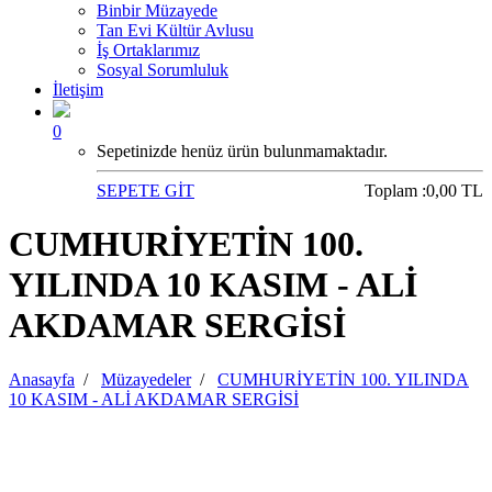
Binbir Müzayede
Tan Evi Kültür Avlusu
İş Ortaklarımız
Sosyal Sorumluluk
İletişim
0
Sepetinizde henüz ürün bulunmamaktadır.
SEPETE GİT
Toplam :
0,00 TL
CUMHURİYETİN 100.
YILINDA 10 KASIM - ALİ
AKDAMAR SERGİSİ
Anasayfa
/
Müzayedeler
/
CUMHURİYETİN 100. YILINDA
10 KASIM - ALİ AKDAMAR SERGİSİ