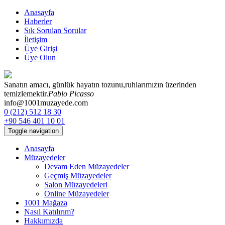
Anasayfa
Haberler
Sık Sorulan Sorular
İletişim
Üye Girişi
Üye Olun
Sanatın amacı, günlük hayatın tozunu,
ruhlarımızın üzerinden
temizlemektir.
Pablo Picasso
info@1001muzayede.com
0 (212) 512 18 30
+90 546 401 10 01
Toggle navigation
Anasayfa
Müzayedeler
Devam Eden Müzayedeler
Geçmiş Müzayedeler
Salon Müzayedeleri
Online Müzayedeler
1001 Mağaza
Nasıl Katılırım?
Hakkımızda