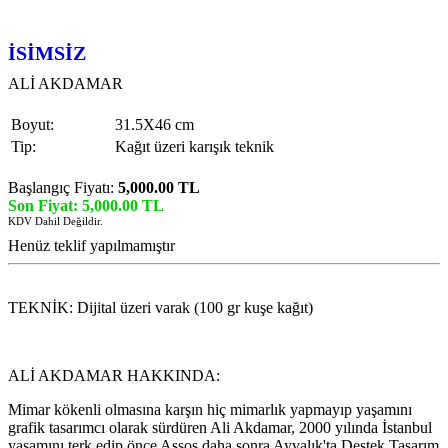
İSİMSİZ
ALİ AKDAMAR
Boyut:
31.5X46 cm
Tip:
Kağıt üzeri karışık teknik
Başlangıç Fiyatı:
5,000.00 TL
Son Fiyat: 5,000.00 TL
KDV Dahil Değildir.
Henüz teklif yapılmamıştır
TEKNİK: Dijital üzeri varak (100 gr kuşe kağıt)
ALİ AKDAMAR HAKKINDA:
Mimar kökenli olmasına karşın hiç mimarlık yapmayıp yaşamını
grafik tasarımcı olarak sürdüren Ali Akdamar, 2000 yılında İstanbul
yaşamını terk edip önce Assos daha sonra Ayvalık'ta Destek Tasarım