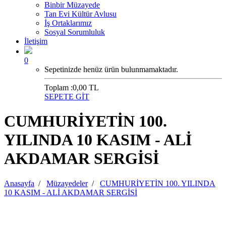
Binbir Müzayede
Tan Evi Kültür Avlusu
İş Ortaklarımız
Sosyal Sorumluluk
İletişim
0
Sepetinizde henüz ürün bulunmamaktadır.
Toplam :
0,00 TL
SEPETE GİT
CUMHURİYETİN 100.
YILINDA 10 KASIM - ALİ
AKDAMAR SERGİSİ
Anasayfa
/
Müzayedeler
/
CUMHURİYETİN 100. YILINDA
10 KASIM - ALİ AKDAMAR SERGİSİ