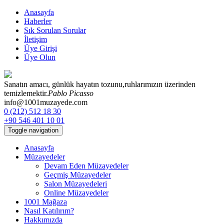
Anasayfa
Haberler
Sık Sorulan Sorular
İletişim
Üye Girişi
Üye Olun
Sanatın amacı, günlük hayatın tozunu,
ruhlarımızın üzerinden
temizlemektir.
Pablo Picasso
info@1001muzayede.com
0 (212) 512 18 30
+90 546 401 10 01
Toggle navigation
Anasayfa
Müzayedeler
Devam Eden Müzayedeler
Geçmiş Müzayedeler
Salon Müzayedeleri
Online Müzayedeler
1001 Mağaza
Nasıl Katılırım?
Hakkımızda