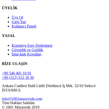
ÜYELİK
Üye Ol
Giriş Yap
Kullanıcı Paneli
YASAL
Konsinye Eser Sözleşmesi
Güvenlik ve Gizlilik
İptal-İade Koşulları
BİZE ULAŞIN
+90 546 401 10 01
+90 (212) 512 18 30
Ankara Caddesi Halil Lütfü Dördüncü İş Mrk. 32/10 Sirkeci/
İSTANBUL
info@1001muzayede.com
Tüm Hakları Saklıdır.
© 1001 Müzayede 2019