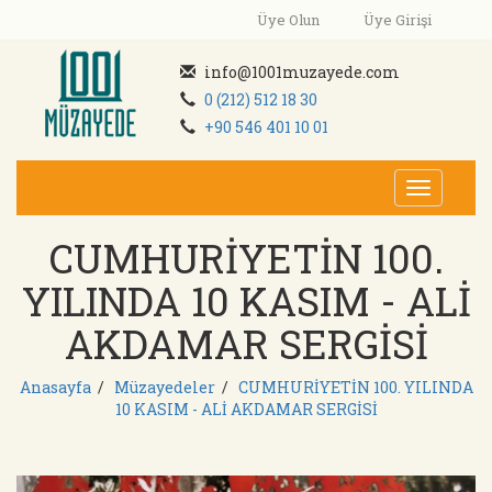
Üye Olun
Üye Girişi
info@1001muzayede.com
0 (212) 512 18 30
+90 546 401 10 01
Toggle
navigati
CUMHURİYETİN 100.
YILINDA 10 KASIM - ALİ
AKDAMAR SERGİSİ
Anasayfa
/
Müzayedeler
/
CUMHURİYETİN 100. YILINDA
10 KASIM - ALİ AKDAMAR SERGİSİ