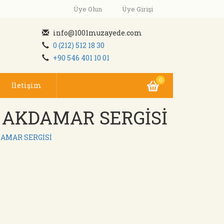
Üye Olun
Üye Girişi
info@1001muzayede.com
0 (212) 512 18 30
+90 546 401 10 01
0
İletişim
İ AKDAMAR SERGİSİ
DAMAR SERGİSİ