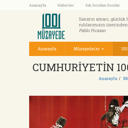
Anasayfa
Haberler
Sık Sorulan Sorular
Sanatın amacı, günlük 
ruhlarımızın üzerinden
Pablo Picasso
Anasayfa
Müzayedeler
100
CUMHURİYETİN 100
Anasayfa
/
Mü