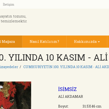
İletişim
hayatın tozunu,
 temizlemektir.
1 Mağaza
Nasıl Katılırım?
Hakkımızda
. YILINDA 10 KASIM - AL
zayedeler
/
CUMHURİYETİN 100. YILINDA 10 KASIM - ALİ AK
İSİMSİZ
ALİ AKDAMAR
Boyut:
31.5X46 cm