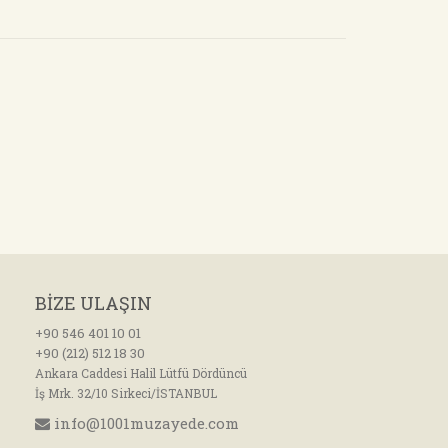
BİZE ULAŞIN
+90 546 401 10 01
+90 (212) 512 18 30
Ankara Caddesi Halil Lütfü Dördüncü
İş Mrk. 32/10 Sirkeci/İSTANBUL
info@1001muzayede.com