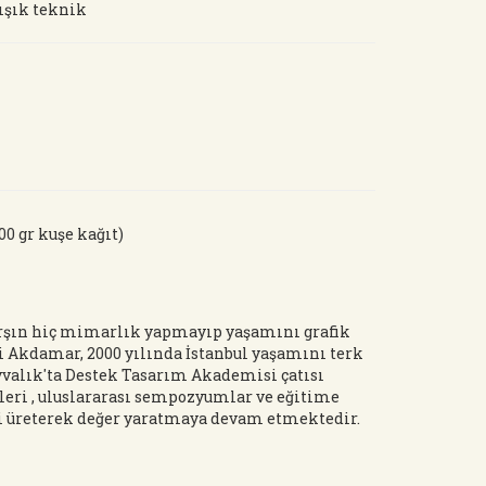
rışık teknik
00 gr kuşe kağıt)
şın hiç mimarlık yapmayıp yaşamını grafik
i Akdamar, 2000 yılında İstanbul yaşamını terk
yvalık'ta Destek Tasarım Akademisi çatısı
kleri , uluslararası sempozyumlar ve eğitime
kli üreterek değer yaratmaya devam etmektedir.